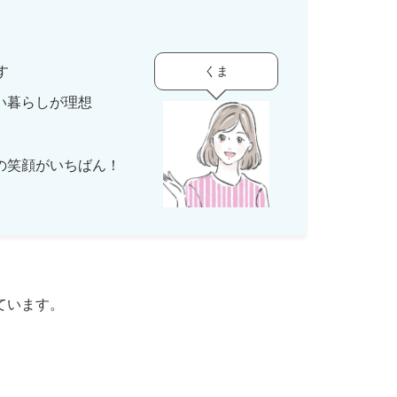
くま
す
い暮らしが理想
の笑顔がいちばん！
ています。